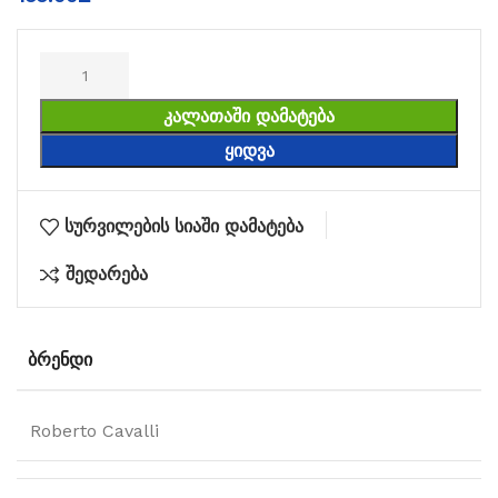
ᲙᲐᲚᲐᲗᲐᲨᲘ ᲓᲐᲛᲐᲢᲔᲑᲐ
ᲧᲘᲓᲕᲐ
სურვილების სიაში დამატება
შედარება
ᲑᲠᲔᲜᲓᲘ
Roberto Cavalli