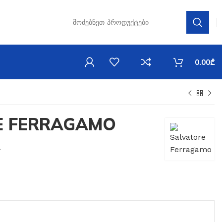
0.00
₾
E FERRAGAMO
A