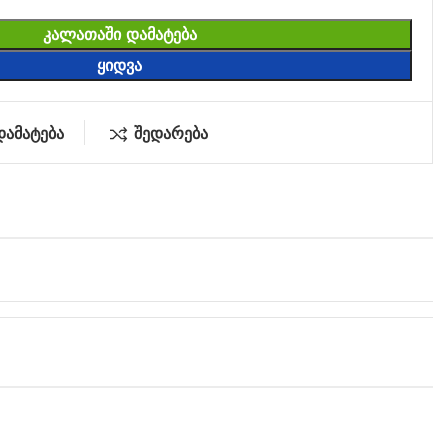
ᲙᲐᲚᲐᲗᲐᲨᲘ ᲓᲐᲛᲐᲢᲔᲑᲐ
ᲧᲘᲓᲕᲐ
დამატება
შედარება