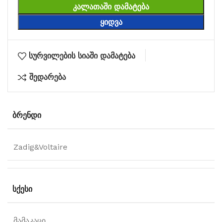
ᲙᲐᲚᲐᲗᲐᲨᲘ ᲓᲐᲛᲐᲢᲔᲑᲐ
ᲧᲘᲓᲕᲐ
სურვილების სიაში დამატება
შედარება
ᲑᲠᲔᲜᲓᲘ
Zadig&Voltaire
ᲡᲥᲔᲡᲘ
მამაკაცი