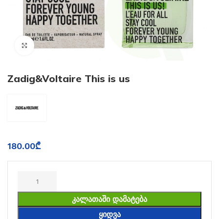
Click to enlarge
Zadig&Voltaire This is us
180.00
₾
ᲙᲐᲚᲐᲗᲐᲨᲘ ᲓᲐᲛᲐᲢᲔᲑᲐ
ᲧᲘᲓᲕᲐ