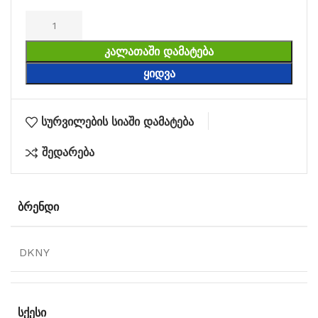
ᲙᲐᲚᲐᲗᲐᲨᲘ ᲓᲐᲛᲐᲢᲔᲑᲐ
ᲧᲘᲓᲕᲐ
სურვილების სიაში დამატება
შედარება
ᲑᲠᲔᲜᲓᲘ
DKNY
ᲡᲥᲔᲡᲘ