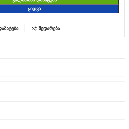
ᲧᲘᲓᲕᲐ
დამატება
შედარება