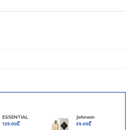
ESSENTIAL
Johnwin
PARFUMS BOIS
125.00
₾
35.00
₾
IMPERIAL