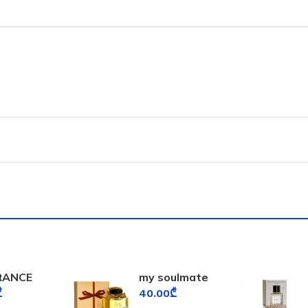
RANCE
my soulmate
D
fragrance world
₾
40.00
₾
FORD