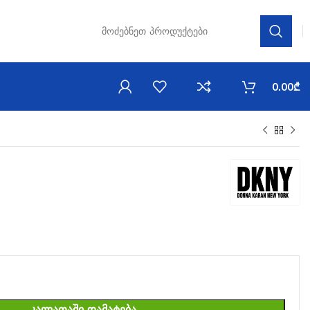
0.00
₾
ᲙᲐᲚᲐᲗᲐᲨᲘ ᲓᲐᲛᲐᲢᲔᲑᲐ