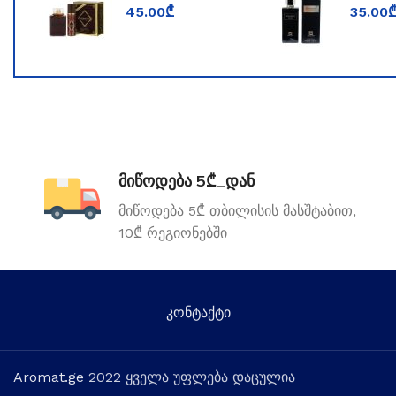
WORLD
for Me
45.00
₾
35.00
TOOMFORD
მიწოდება 5₾_დან
მიწოდება 5₾ თბილისის მასშტაბით,
10₾ რეგიონებში
კონტაქტი
Aromat.ge
2022 ყველა უფლება დაცულია