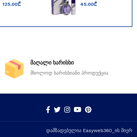
PARFUMS BOIS
WORLD ECLAT
125.00
₾
45.00
₾
IMPERIAL
LA VIOLETTE
მაღალი ხარისხი
მხოლოდ ხარისხიანი პროდუქცია
დამზადებულია
Easyweb360
_ის მიერ