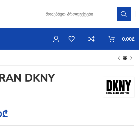
0.00
₾
RAN DKNY
0
₾