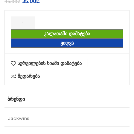
35.00
₾
45.00
₾
ᲙᲐᲚᲐᲗᲐᲨᲘ ᲓᲐᲛᲐᲢᲔᲑᲐ
ᲧᲘᲓᲕᲐ
სურვილების სიაში დამატება
შედარება
ᲑᲠᲔᲜᲓᲘ
Jackwins