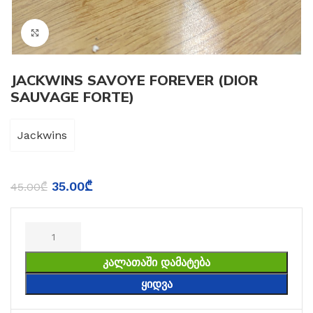
Click to enlarge
JACKWINS SAVOYE FOREVER (DIOR
SAUVAGE FORTE)
Jackwins
35.00
₾
45.00
₾
ᲙᲐᲚᲐᲗᲐᲨᲘ ᲓᲐᲛᲐᲢᲔᲑᲐ
ᲧᲘᲓᲕᲐ