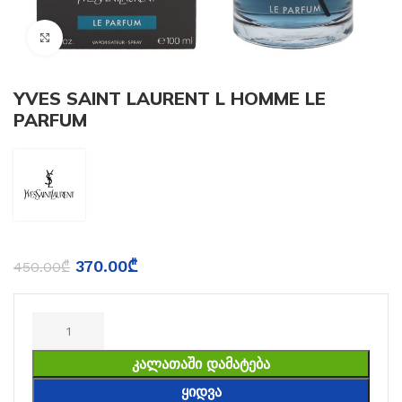
Click to enlarge
YVES SAINT LAURENT L HOMME LE
PARFUM
370.00
₾
450.00
₾
ᲙᲐᲚᲐᲗᲐᲨᲘ ᲓᲐᲛᲐᲢᲔᲑᲐ
ᲧᲘᲓᲕᲐ