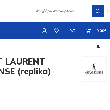
0.00
₾
T LAURENT
SE (replika)