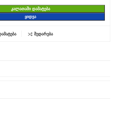
ᲙᲐᲚᲐᲗᲐᲨᲘ ᲓᲐᲛᲐᲢᲔᲑᲐ
ᲧᲘᲓᲕᲐ
დამატება
შედარება