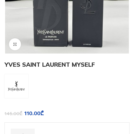
Click to enlarge
YVES SAINT LAURENT MYSELF
110.00
₾
145.00
₾