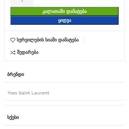
ᲙᲐᲚᲐᲗᲐᲨᲘ ᲓᲐᲛᲐᲢᲔᲑᲐ
ᲧᲘᲓᲕᲐ
სურვილების სიაში დამატება
შედარება
ᲑᲠᲔᲜᲓᲘ
Yves Saint Laurent
ᲡᲥᲔᲡᲘ